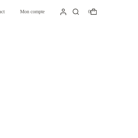
act
Mon compte
0
Panier
d’achat