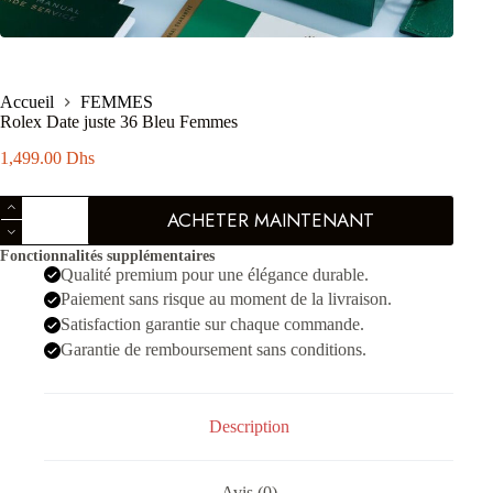
Accueil
FEMMES
Rolex Date juste 36 Bleu Femmes
1,499.00
Dhs
quantité
ACHETER MAINTENANT
de
Rolex
Fonctionnalités supplémentaires
Date
Qualité premium pour une élégance durable.
juste
36
Paiement sans risque au moment de la livraison.
Bleu
Satisfaction garantie sur chaque commande.
Femmes
Garantie de remboursement sans conditions.
Description
Avis (0)