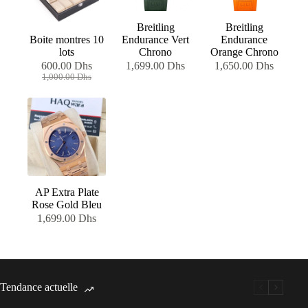
Breitling
Breitling
Boite montres 10
Endurance Vert
Endurance
lots
Chrono
Orange Chrono
600.00
Dhs
1,699.00
Dhs
1,650.00
Dhs
Le
Le
1,000.00
Dhs
prix
prix
initial
actuel
était :
est :
1,000.00 Dhs.
600.00 Dhs.
AP Extra Plate
Rose Gold Bleu
1,699.00
Dhs
Tendance actuelle