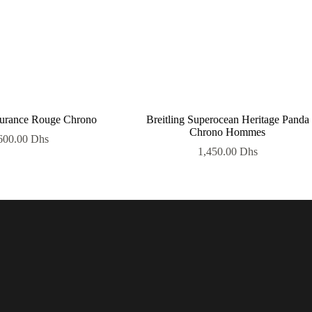
durance Rouge Chrono
Breitling Superocean Heritage Panda
Chrono Hommes
600.00
Dhs
1,450.00
Dhs