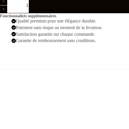
de
Rolex
Date
Fonctionnalités supplémentaires
Just
Qualité premium pour une élégance durable.
Argenté
Paiement sans risque au moment de la livraison.
Rouge
Femmes
Satisfaction garantie sur chaque commande.
Garantie de remboursement sans conditions.