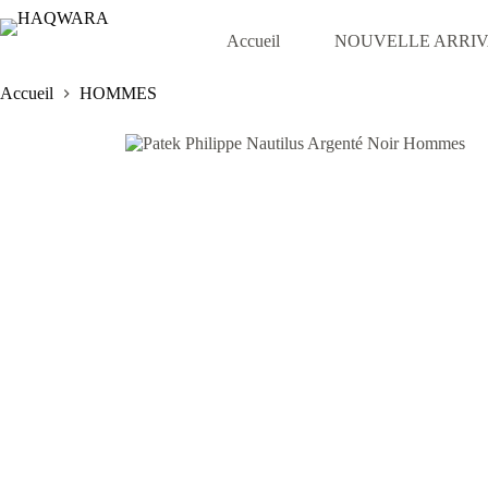
Passer
au
Accueil
NOUVELLE ARRI
contenu
Accueil
HOMMES