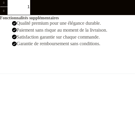
quantité
de
Patek
Philippe
Fonctionnalités supplémentaires
Nautilus
Qualité premium pour une élégance durable.
Argenté
Paiement sans risque au moment de la livraison.
Noir
Hommes
Satisfaction garantie sur chaque commande.
Garantie de remboursement sans conditions.