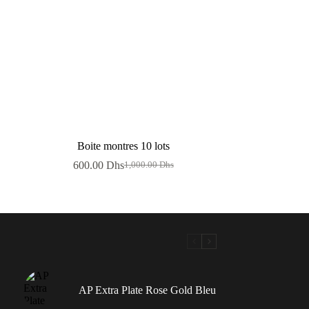
Boite montres 10 lots
600.00
Dhs
1,000.00
Dhs
Le
Le
prix
prix
initial
actuel
était :
est :
1,000.00 Dhs.
600.00 Dhs.
AP Extra Plate Rose Gold Bleu