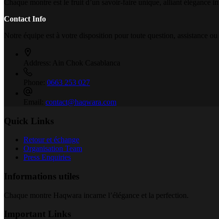
Chaque montre est le fruit d’un savoir-faire unique, alliant élégance i
Contact Info
Notre équipe est à votre disposition pour toute question, assistance ou
Address:
Ain Chok Casablanca
Phone:
0663 253 027
Email:
contact@haqwara.com
Quick Links
Retour et échange
Organisation Team
Press Enquiries
Informations utiles
Chaque montre Haqwara incarne l’élégance et la perfection.
Important Links