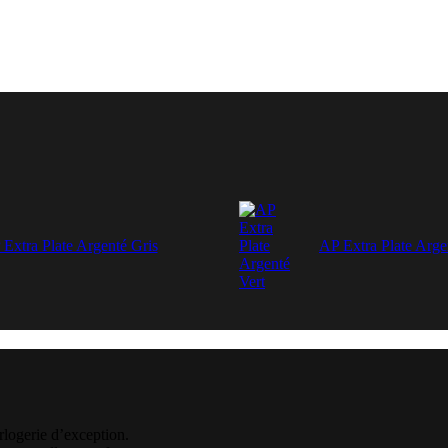
Extra Plate Argenté Gris
AP Extra Plate Arge
rlogerie d’exception.