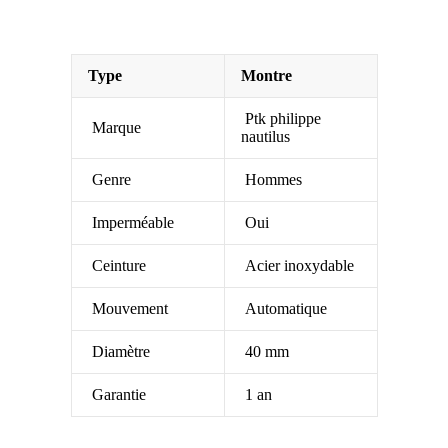
Type
Montre
Ptk philippe
Marque
nautilus
Genre
Hommes
Imperméable
Oui
Ceinture
Acier inoxydable
Mouvement
Automatique
Diamètre
40 mm
Garantie
1 an