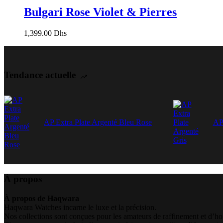
Bulgari Rose Violet & Pierres
1,399.00
Dhs
Tendance actuelle
AP Extra Plate Argenté Bleu Rose
AP 
À propos
À propos de Haqwara
Haqwara Watches incarne le luxe et la précision.
Nos collections sont conçues pour les amateurs de raffinement et d’ho