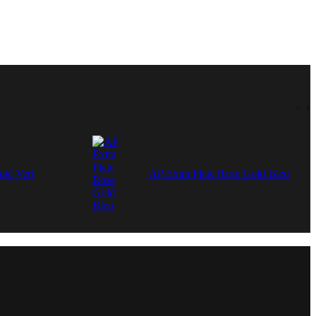
nté Vert
AP Extra Plate Rose Gold Bleu