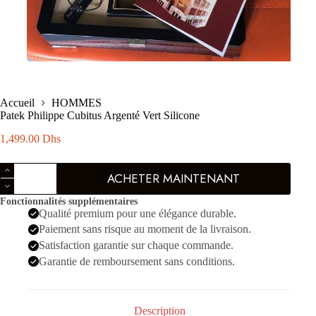
Accueil
HOMMES
Patek Philippe Cubitus Argenté Vert Silicone
1,499.00
Dhs
quantité
ACHETER MAINTENANT
de
Patek
Fonctionnalités supplémentaires
Philippe
Qualité premium pour une élégance durable.
Cubitus
Argenté
Paiement sans risque au moment de la livraison.
Vert
Satisfaction garantie sur chaque commande.
Silicone
Garantie de remboursement sans conditions.
Description