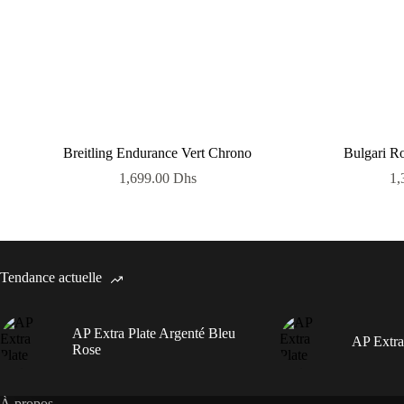
Breitling Endurance Vert Chrono
Bulgari Ro
1,699.00
Dhs
1,
Tendance actuelle
AP Extra Plate Argenté Bleu
AP Extra
Rose
À propos