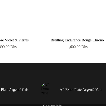
se Violet & Pierres
Breitling Endurance Rouge Chrono
399.00
Dhs
1,600.00
Dhs
 Plate Argenté Gris
AP Extra Plate Argenté Vert
Contact Info