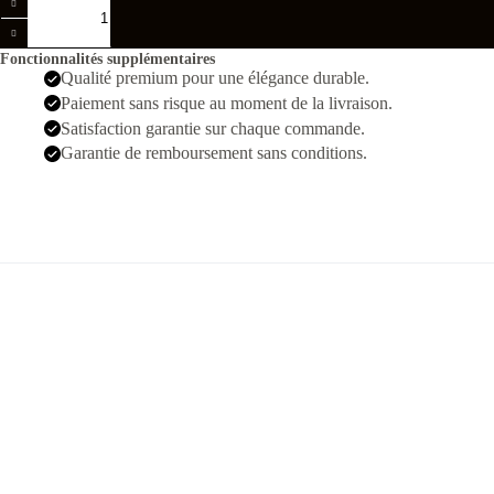
de
Patek
Philippe
Fonctionnalités supplémentaires
Cubitus
Qualité premium pour une élégance durable.
Argenté
Paiement sans risque au moment de la livraison.
Bleu
Satisfaction garantie sur chaque commande.
Garantie de remboursement sans conditions.