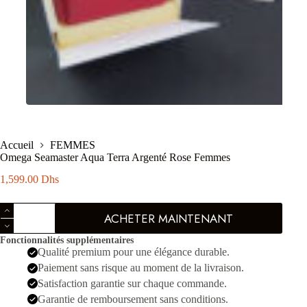
Accueil
FEMMES
Omega Seamaster Aqua Terra Argenté Rose Femmes
1,599.00
Dhs
quantité
ACHETER MAINTENANT
de
Omega
Fonctionnalités supplémentaires
Seamaster
Qualité premium pour une élégance durable.
Aqua
Terra
Paiement sans risque au moment de la livraison.
Argenté
Satisfaction garantie sur chaque commande.
Rose
Garantie de remboursement sans conditions.
Femmes