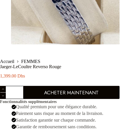
Accueil
FEMMES
Jaeger-LeCoultre Reverso Rouge
1,399.00
Dhs
quantité
ACHETER MAINTENANT
de
Jaeger-
Fonctionnalités supplémentaires
LeCoultre
Qualité premium pour une élégance durable.
Reverso
Rouge
Paiement sans risque au moment de la livraison.
Satisfaction garantie sur chaque commande.
Garantie de remboursement sans conditions.