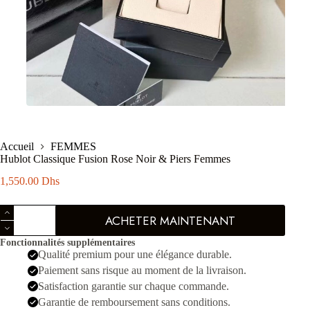
Accueil
FEMMES
Hublot Classique Fusion Rose Noir & Piers Femmes
1,550.00
Dhs
quantité
ACHETER MAINTENANT
de
Hublot
Fonctionnalités supplémentaires
Classique
Qualité premium pour une élégance durable.
Fusion
Rose
Paiement sans risque au moment de la livraison.
Noir
Satisfaction garantie sur chaque commande.
&
Garantie de remboursement sans conditions.
Piers