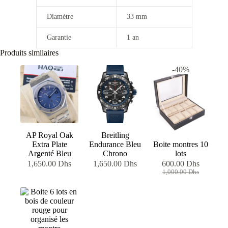
Diamètre
33 mm
Garantie
1 an
Produits similaires
-40%
AP Royal Oak
Breitling
Extra Plate
Endurance Bleu
Boite montres 10
Argenté Bleu
Chrono
lots
1,650.00
Dhs
1,650.00
Dhs
600.00
Dhs
Le
Le
1,000.00
Dhs
prix
prix
initial
actuel
était :
est :
1,000.00 Dhs.
600.00 Dhs.