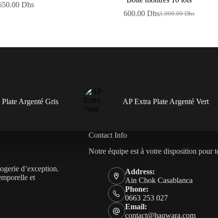
650.00
Dhs
600.00
Dhs
1,000.00
Dhs
Le
Le
prix
prix
initial
actuel
était :
est :
1,000.00 Dhs.
600.00 Dhs.
 Plate Argenté Gris
AP Extra Plate Argenté Vert
Contact Info
Notre équipe est à votre disposition pour t
logerie d’exception.
Address:
emporelle et
Ain Chok Casablanca
Phone:
0663 253 027
Email:
contact@haqwara.com