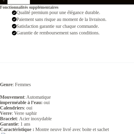
Date
juste
Fonctionnalités supplémentaires
36
Qualité premium pour une élégance durable.
Bleu
Paiement sans risque au moment de la livraison.
Pierres
Femmes
Satisfaction garantie sur chaque commande.
Garantie de remboursement sans conditions.
Genre
: Femmes
Mouvement
: Automatique
imperméable à l’eau:
oui
Calendriers
: oui
Verre
:
Verre saphir
Bracelet
: Acier
inoxydable
Garantie
: 1 ans
Caractéristique :
Montre neuve livré avec boite et sachet