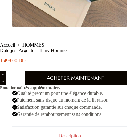
Accueil
HOMMES
Date-just Argente Tiffany Hommes
1,499.00
Dhs
quantité
ACHETER MAINTENANT
de
Date-
Fonctionnalités supplémentaires
just
Qualité premium pour une élégance durable.
Argente
Tiffany
Paiement sans risque au moment de la livraison.
Hommes
Satisfaction garantie sur chaque commande.
Garantie de remboursement sans conditions.
Description