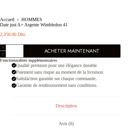
Accueil
HOMMES
Date just A+ Argente Wimbledon 41
2,350.00
Dhs
quantité
ACHETER MAINTENANT
de
Date
Fonctionnalités supplémentaires
just
Qualité premium pour une élégance durable.
A+
Argente
Paiement sans risque au moment de la livraison.
Wimbledon
Satisfaction garantie sur chaque commande.
41
Garantie de remboursement sans conditions.
Description
Avis (0)