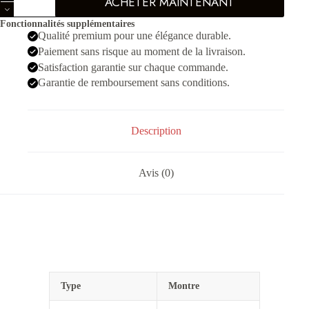
ACHETER MAINTENANT
de
Cartier
Fonctionnalités supplémentaires
Tank
Qualité premium pour une élégance durable.
Rouge
pour
Paiement sans risque au moment de la livraison.
Femmes
Satisfaction garantie sur chaque commande.
Garantie de remboursement sans conditions.
Description
Avis (0)
Type
Montre