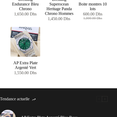
Endurance Bleu
Superocean
Boite montres 10
Chrono
Heritage Panda
lots
Chrono Hommes
1,650.00
Dhs
600.00
Dhs
Le
Le
1,450.00
Dhs
1,000.00
Dhs
prix
prix
initial
actuel
était :
est :
1,000.00 Dhs.
600.00 Dhs.
AP Extra Plate
Argenté Vert
1,550.00
Dhs
Tendance actuelle