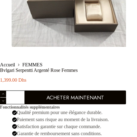
Accueil
FEMMES
Bvlgari Serpentti Argenté Rose Femmes
1,399.00
Dhs
quantité
ACHETER MAINTENANT
de
Bvlgari
Fonctionnalités supplémentaires
Serpentti
Qualité premium pour une élégance durable.
Argenté
Rose
Paiement sans risque au moment de la livraison.
Femmes
Satisfaction garantie sur chaque commande.
Garantie de remboursement sans conditions.