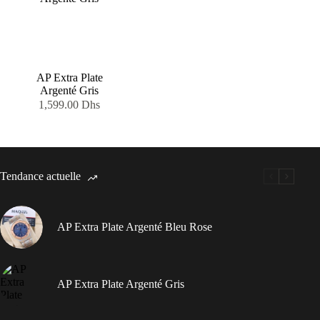
1,000.00 Dhs.
600.00 Dhs.
AP Extra Plate
Argenté Gris
1,599.00
Dhs
Tendance actuelle
AP Extra Plate Argenté Bleu Rose
AP Extra Plate Argenté Gris