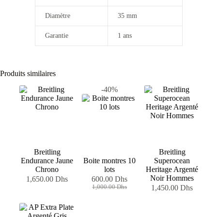
Diamètre
35 mm
Garantie
1 ans
Produits similaires
-40%
Breitling
Breitling
Endurance Jaune
Boite montres 10
Superocean
Chrono
lots
Heritage Argenté
Noir Hommes
1,650.00
Dhs
600.00
Dhs
Le
Le
1,000.00
Dhs
1,450.00
Dhs
prix
prix
initial
actuel
était :
est :